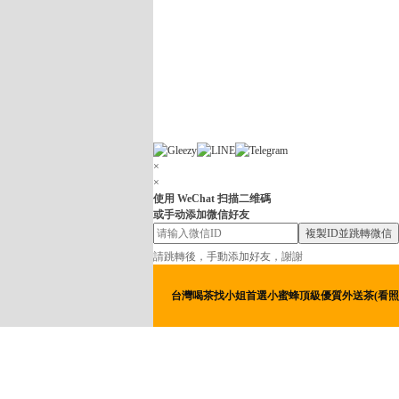
×
×
使用 WeChat 扫描二维碼
或手动添加微信好友
複製ID並跳轉微信
請跳轉後，手動添加好友，謝謝
台灣喝茶找小姐首選小蜜蜂頂級優質外送茶(看照約妹)+line：