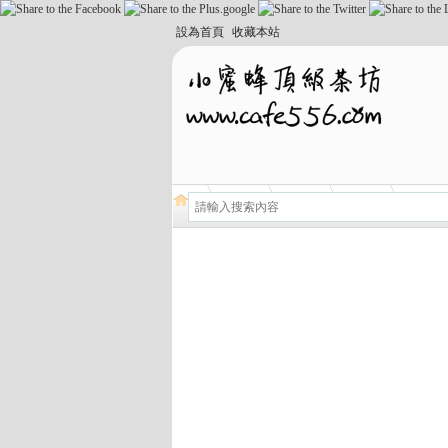
設為首頁
收藏本站