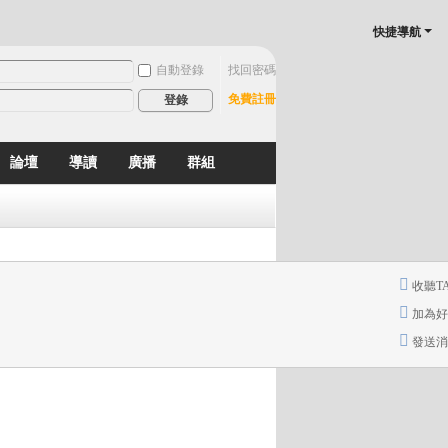
快捷導航
自動登錄
找回密碼
免費註冊
登錄
論壇
導讀
廣播
群組
分享
記錄
排行榜
收聽T
加為好
發送消