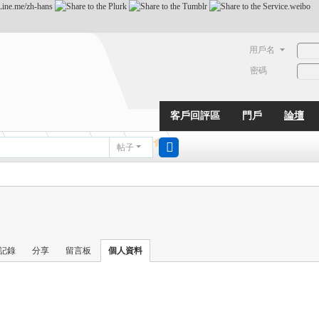
用戶名
密碼
客戶回評區
門戶
論壇
動態
淘帖
日誌
相冊
帖子
搜
索
記錄
分享
留言板
個人資料