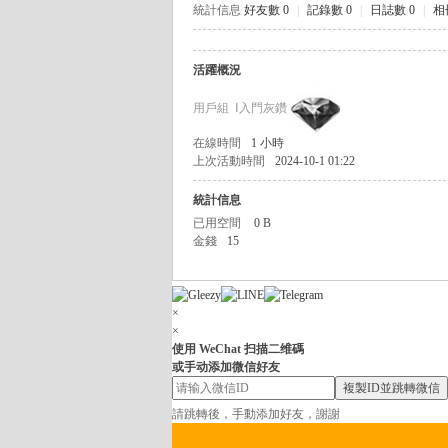
統計信息
好友數 0
|
記錄數 0
|
日誌數 0
|
相
茶
坊
活躍概況
全
用戶組
Ⅰ入門灰鑽
臺
純
在線時間
1 小時
上次活動時間
2024-10-1 01:22
兼
統計信息
職
已用空間
0 B
外
金錢
15
送
茶
×
/
×
台
使用 WeChat 扫描二维碼
或手动添加微信好友
灣
複製ID並跳轉微信
喝
請跳轉後，手動添加好友，謝謝
茶