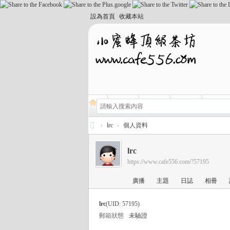
設為首頁
收藏本站
›
lrc
›
個人資料
小
lrc
蜜
https://www.cafe556.com/?57195
蜂
廣播
主題
日誌
相冊
頂
級
lrc
(UID: 57195)
外
郵箱狀態
未驗證
送