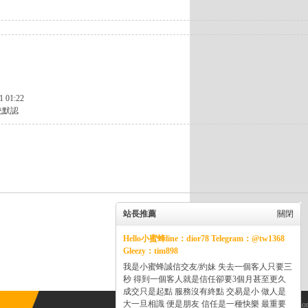
1 01:22
統默認
站長推薦
關閉
Hello小蜜蜂line：dior78 Telegram：@tw1368
Gleezy：tim898
我是小蜜蜂誠信交友/約妹 失去一個客人只要三
秒 得到一個客人就是信任卻要3個月甚至更久
成交只是起點 服務沒有終點 交易是小 做人是
大一旦相識 便是朋友 信任是一種快樂 最重要
Powered by
Discuz!
X3.5
© 2001-2013
Co