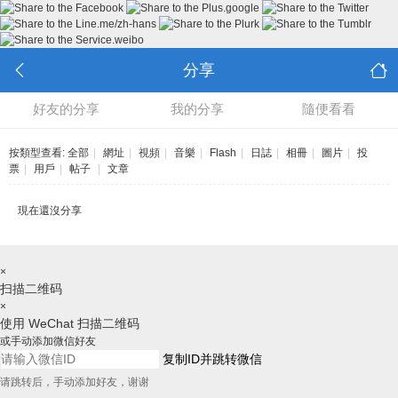
分享
好友的分享
我的分享
隨便看看
按類型查看:
全部
|
網址
|
視頻
|
音樂
|
Flash
|
日誌
|
相冊
|
圖片
|
投
票
|
用戶
|
帖子
|
文章
現在還沒分享
×
扫描二维码
×
使用 WeChat 扫描二维码
或手动添加微信好友
复制ID并跳转微信
请跳转后，手动添加好友，谢谢