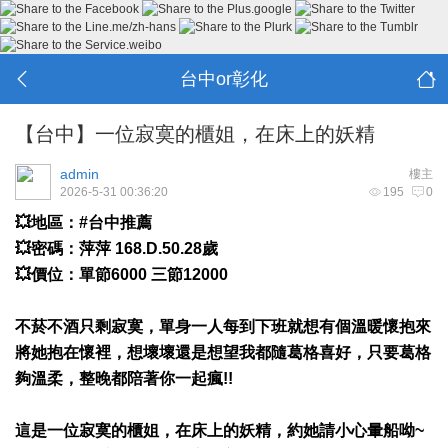
台中or彰化
【台中】一位寂寞的櫃姐，在床上的妖精
admin
樓主
2026-5-31 00:36:20
195
0
💥地區：#台中推薦
💥密碼：萍萍 168.D.50.28歲
💥價位：單節6000 三節12000
不菸不酒只剩寂寞，單身一人每到下班就想有個溫暖懷抱來
將她抱在懷裡，想壞壞還是想望我都隨葛格喜好，只要葛格
夠溫柔，整晚都陪著你一起瘋!!
這是一位寂寞的櫃姐，在床上的妖精，約她請小心暈船呦~