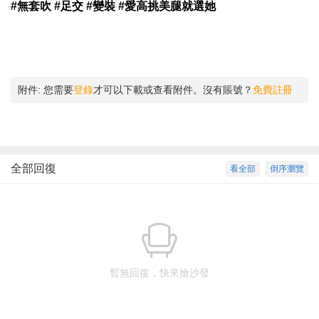
#無套吹 #足交 #變裝 #愛高挑美腿就選她
附件:
您需要
登錄
才可以下載或查看附件。沒有賬號？
免費註冊
全部回復
看全部
倒序瀏覽
暫無回復，快來搶沙發